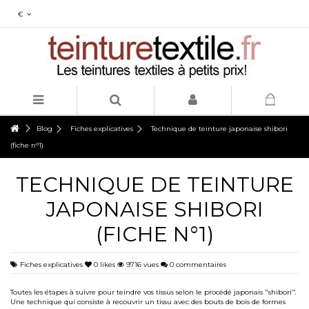
€
Blog
Fiches explicatives
Technique de teinture japonaise shibori
(fiche n°1)
TECHNIQUE DE TEINTURE
JAPONAISE SHIBORI
(FICHE N°1)
Fiches explicatives
0
likes
9716 vues
0 commentaires
Toutes les étapes à suivre pour teindre vos tissus selon le procédé japonais "shibori".
Une technique qui consiste à recouvrir un tissu avec des bouts de bois de formes