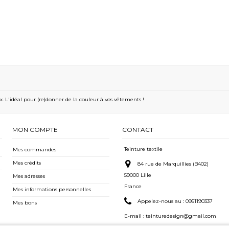
oix. L'idéal pour (re)donner de la couleur à vos vêtements !
MON COMPTE
CONTACT
Teinture textile
Mes commandes
Mes crédits
84 rue de Marquillies (B402)
59000 Lille
Mes adresses
France
Mes informations personnelles
Appelez-nous au :
0951190337
Mes bons
E-mail :
teinturedesign@gmail.com