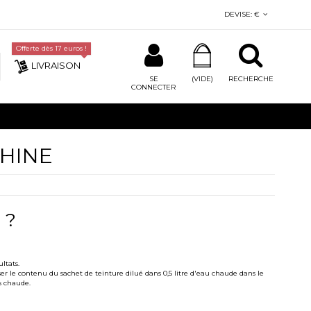
DEVISE:
€
Offerte dès 17 euros !
LIVRAISON
SE
(VIDE)
RECHERCHE
CONNECTER
HINE
 ?
ltats.
er le contenu du sachet de teinture dilué dans 0,5 litre d'eau chaude dans le
ès chaude.