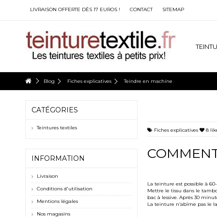
LIVRAISON OFFERTE DÈS 17 EUROS !
CONTACT
SITEMAP
TEINTU
Blog
Fiches explicatives
Teindre en machine
CATÉGORIES
Teintures textiles
Fiches explicatives
8
lik
COMMENT 
INFORMATION
Livraison
La teinture est possible à 60-
Conditions d'utilisation
Mettre le tissu dans le tamb
bac à lessive. Après 30 minut
Mentions légales
La teinture n’abîme pas le l
Nos magasins