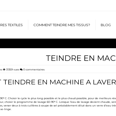
RES TEXTILES
COMMENT TEINDRE MES TISSUS?
BLOG
TEINDRE EN MAC
es
31359 vues
0 commentaires
TEINDRE EN MACHINE A LAVER
90° C. Choisir le cycle le plus long possible et le plus chaud possible, pour de meilleurs résu
our, choisir le programme de lavage 60-90° C. Lorsque l’eau de lavage devient chaude, vers
es, verser deux à trois cuillères à soupe de sel préalablement dilué dans un verre d'eau tr
ave-linge.