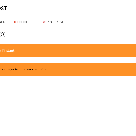
OST
GER
GOOGLE+
PINTEREST
0)
l'instant
 pour ajouter un commentaire.