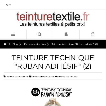
€
Blog
Fiches explicatives
Teinture technique "Ruban adhésif" (2)
TEINTURE TECHNIQUE
"RUBAN ADHÉSIF" (2)
Fiches explicatives
0
likes
6197 vues
0 commentaires