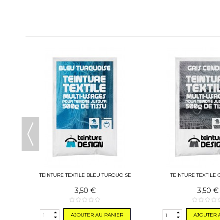
SE
TEINTURE TEXTILE BLEU TURQUOISE
TEINTURE TEXTILE 
3,50 €
3,50 €
R
AJOUTER AU PANIER
AJOUTER 