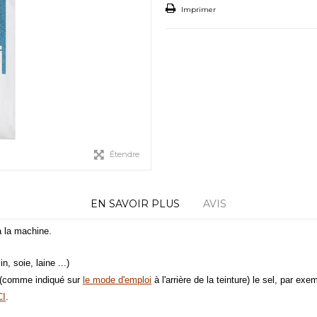
Imprimer
Étendre
EN SAVOIR PLUS
AVIS
 à la machine.
n, soie, laine ...)
n (comme indiqué sur
le mode d'emploi
à l'arrière de la teinture) le sel, par exe
CI
.