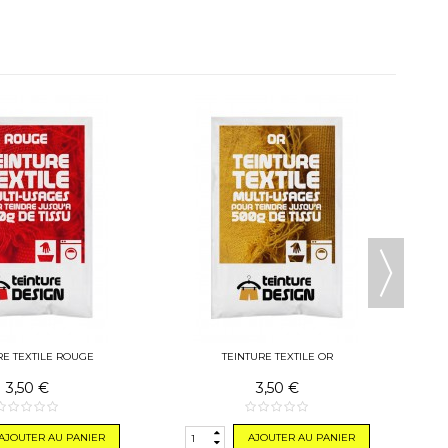
T
RE TEXTILE ROUGE
TEINTURE TEXTILE OR
3,50 €
3,50 €
AJOUTER AU PANIER
AJOUTER AU PANIER