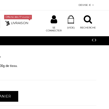
DEVISE:
€
Offerte dès 17 euros !
LIVRAISON
SE
(VIDE)
RECHERCHE
CONNECTER
L
500g de tissu.
ANIER