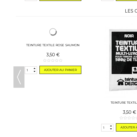
LES 
TEINTURE TEXTILE ROSE SAUMON
TEINTURE TEXTI
3,50 €
3,50 €
R
AJOUTER AU PANIER
AJOUTER 